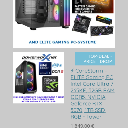
TOP-DEAL -
PRICE - DROP
⚡ CoreStorm –
ELITE Gaming PC
Intel Core Ultra 7
265KF, 32GB RAM
DDR5, NVIDIA
Geforce RTX
5070, 1TB SSD,
RGB - Tower
1.849,00 €