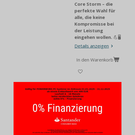
Core Storm – die
perfekte Wahl für
alle, die keine
Kompromisse bei
der Leistung
eingehen wollen.
💪🖥️
Details anzeigen
In den Warenkorb