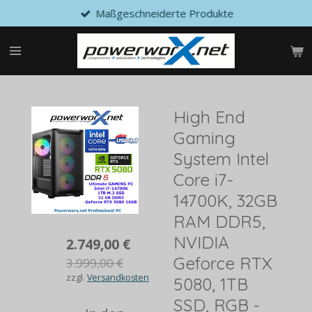
Maßgeschneiderte Produkte
Zum
Hauptinhalt
springen
High End
Gaming
System Intel
Core i7-
14700K, 32GB
RAM DDR5,
NVIDIA
2.749,00 €
Geforce RTX
3.999,00 €
zzgl.
Versandkosten
5080, 1TB
SSD, RGB -