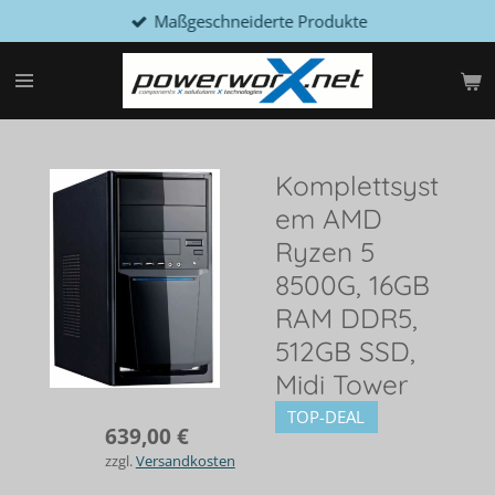
Maßgeschneiderte Produkte
Zum
Hauptinhalt
springen
Komplettsyst
em AMD
Ryzen 5
8500G, 16GB
RAM DDR5,
512GB SSD,
Midi Tower
TOP-DEAL
639,00 €
zzgl.
Versandkosten