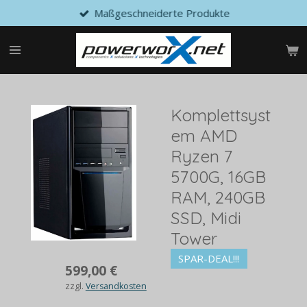
Maßgeschneiderte Produkte
Zum
Hauptinhalt
springen
Komplettsyst
em AMD
Ryzen 7
5700G, 16GB
RAM, 240GB
SSD, Midi
Tower
SPAR-DEAL!!!
599,00 €
zzgl.
Versandkosten