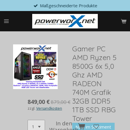
Maßgeschneiderte Produkte
Zum
Hauptinhalt
springen
Gamer PC
AMD Ryzen 5
8500G 6x 5,0
Ghz AMD
RADEON
740M Grafik
32GB DDR5
849,00 €
879,00 €
1TB SSD RBG
zzgl.
Versandkosten
Tower
In den
NEU im Sortiment
Warenkorb