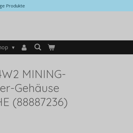
ge Produkte
hop
 4W2 MINING-
ver-Gehäuse
HE (88887236)