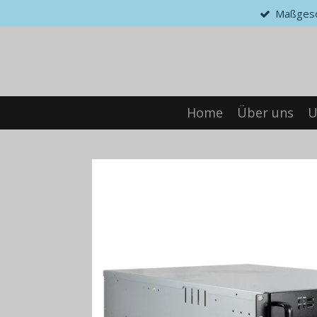
Maßgesc
Zum
Hauptinhalt
springen
Home
Über uns
U