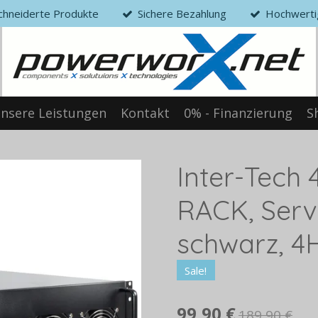
hneiderte Produkte
Sichere Bezahlung
Hochwerti
nsere Leistungen
Kontakt
0% - Finanzierung
S
Inter-Tech
RACK, Ser
schwarz, 4
Sale!
99,90 €
189,90 €