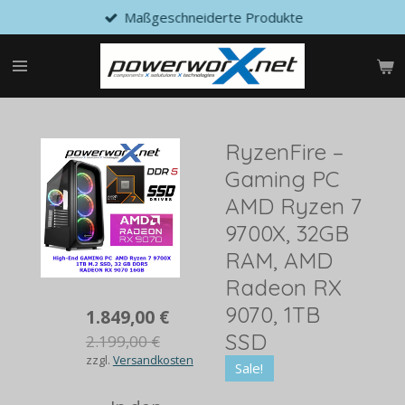
Maßgeschneiderte Produkte
Zum
Hauptinhalt
springen
RyzenFire –
Gaming PC
AMD Ryzen 7
9700X, 32GB
RAM, AMD
Radeon RX
9070, 1TB
1.849,00 €
SSD
2.199,00 €
zzgl.
Versandkosten
Sale!