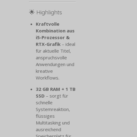
🌟 Highlights
Kraftvolle
Kombination aus
i5-Prozessor &
RTX-Grafik
– ideal
für aktuelle Titel,
anspruchsvolle
Anwendungen und
kreative
Workflows.
32 GB RAM + 1 TB
SSD
– sorgt für
schnelle
Systemreaktion,
flüssiges
Multitasking und
ausreichend
Speicherplatz für