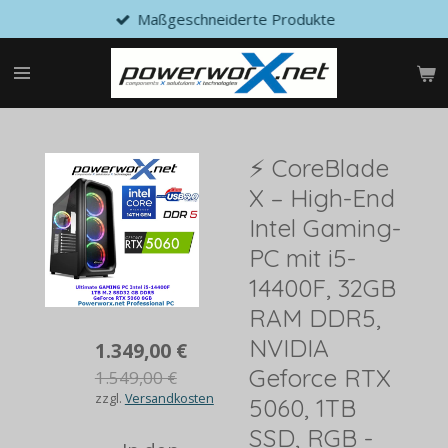
Maßgeschneiderte Produkte
Zum
Hauptinhalt
springen
⚡ CoreBlade
X – High-End
Intel Gaming-
PC mit i5-
14400F, 32GB
RAM DDR5,
NVIDIA
1.349,00 €
Geforce RTX
1.549,00 €
zzgl.
Versandkosten
5060, 1TB
SSD, RGB -