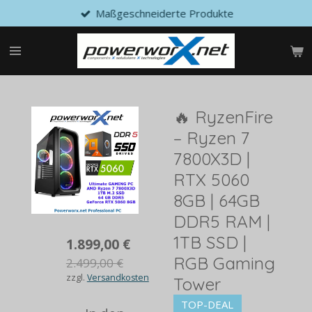
Maßgeschneiderte Produkte
Zum
Hauptinhalt
springen
🔥 RyzenFire
– Ryzen 7
7800X3D |
RTX 5060
8GB | 64GB
DDR5 RAM |
1TB SSD |
1.899,00 €
RGB Gaming
2.499,00 €
zzgl.
Versandkosten
Tower
TOP-DEAL