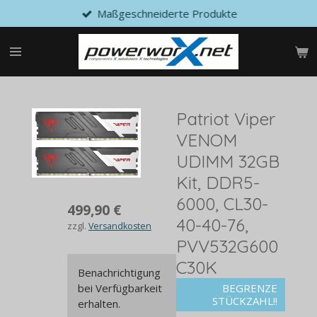
Maßgeschneiderte Produkte
Zum
Hauptinhalt
springen
Patriot Viper
VENOM
UDIMM 32GB
Kit, DDR5-
6000, CL30-
499,90 €
40-40-76,
zzgl.
Versandkosten
PVV532G600
C30K
Benachrichtigung
bei Verfügbarkeit
BEGRENZE
STÜCKZAHL!!
erhalten.