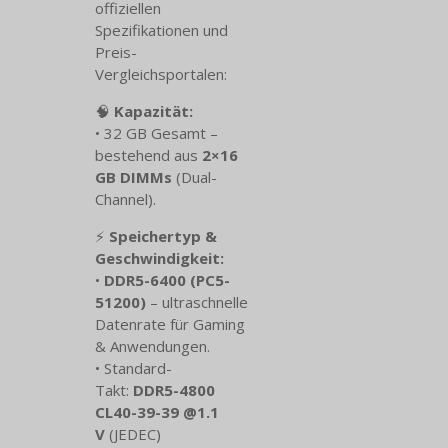
offiziellen
Spezifikationen und
Preis-
Vergleichsportalen:
🧠
Kapazität:
• 32 GB Gesamt –
bestehend aus
2×16
GB DIMMs
(Dual-
Channel).
⚡
Speichertyp &
Geschwindigkeit:
•
DDR5-6400 (PC5-
51200)
– ultraschnelle
Datenrate für Gaming
& Anwendungen.
• Standard-
Takt:
DDR5-4800
CL40-39-39 @1.1
V
(JEDEC)