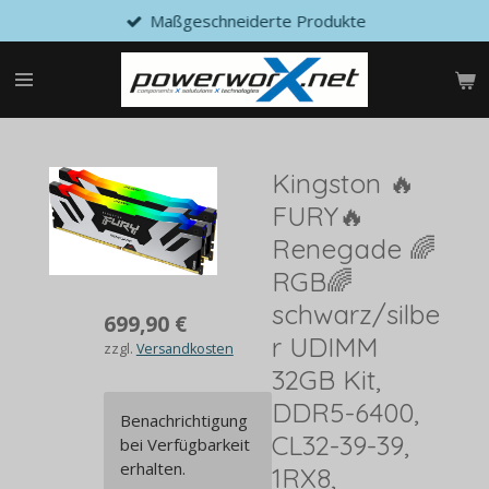
Maßgeschneiderte Produkte
Zum
Hauptinhalt
springen
Kingston 🔥
FURY🔥
Renegade 🌈
RGB🌈
schwarz/silbe
699,90 €
r UDIMM
zzgl.
Versandkosten
32GB Kit,
DDR5-6400,
Benachrichtigung
CL32-39-39,
bei Verfügbarkeit
erhalten.
1RX8,