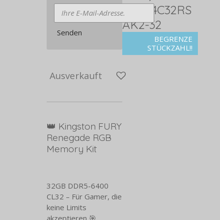
KF564C32RS
AK2-32
Senden
BEGRENZE
STÜCKZAHL!!
Ausverkauft
👑 Kingston FURY
Renegade RGB
Memory Kit
32GB DDR5-6400
CL32 – Für Gamer, die
keine Limits
akzeptieren 🎯