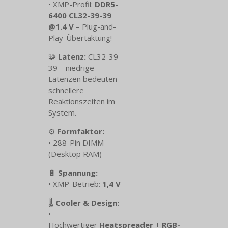
• XMP-Profil:
DDR5-
6400 CL32-39-39
@1.4 V
– Plug-and-
Play-Übertaktung!
🧩
Latenz:
CL32-39-
39 – niedrige
Latenzen bedeuten
schnellere
Reaktionszeiten im
System.
⚙️
Formfaktor:
• 288-Pin DIMM
(Desktop RAM)
🔋
Spannung:
• XMP-Betrieb:
1,4 V
🌡️
Cooler & Design:
•
Hochwertiger
Heatspreader
+
RGB-