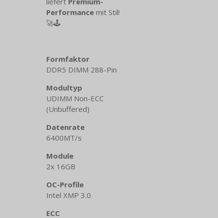
liefert
Premium-
Performance
mit Stil!
🚀🕹️
Formfaktor
DDR5 DIMM 288-Pin
Modultyp
UDIMM Non-ECC
(Unbuffered)
Datenrate
6400MT/​s
Module
2x 16GB
OC-Profile
Intel XMP 3.0
ECC