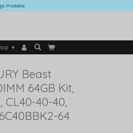
ge Produkte
hop
URY Beast
IMM 64GB Kit,
 CL40-40-40,
56C40BBK2-64