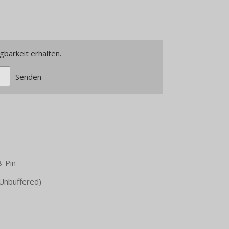
gbarkeit erhalten.
Senden
-Pin
Unbuffered)