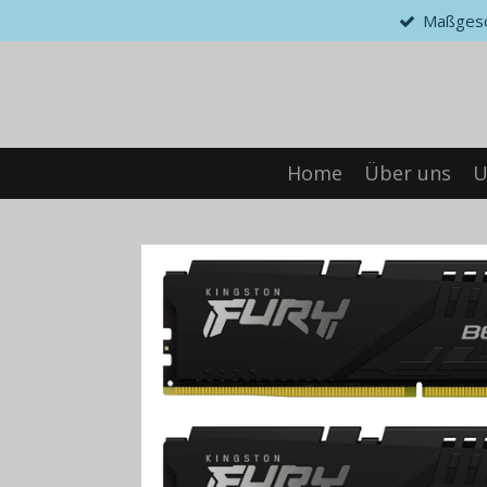
Maßgesc
Zum
Hauptinhalt
springen
Home
Über uns
U